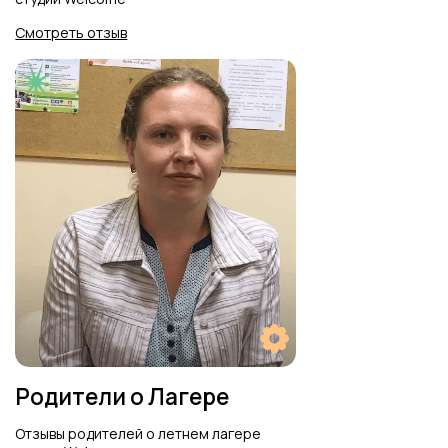
Полезные статьи
от Welcome
5 типичных ошибок родителей
Welcome: Как препода
5 типичных ошибок родителей
Welcome: Как препода
при изучении английского языка
английского построила
при изучении английского языка
английского построила
и сеть франшиз
и сеть франшиз
Читать
Читать
Читать
Читать