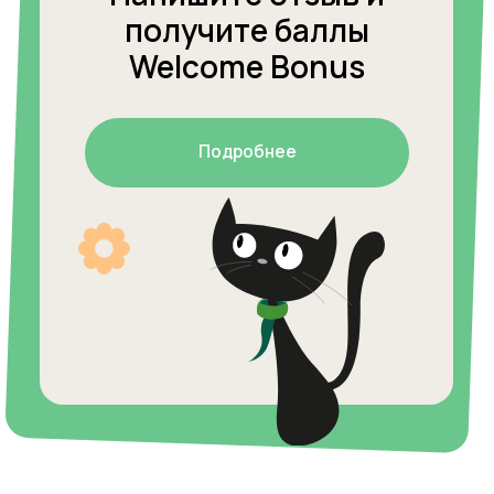
Наши центры
Присоединиться к Cети
О Welcome
Welcome
Отзывы
Города
Вакансии
Контакты
Контакты
Обучение
+7 (909) 179-95-25
info.kurgan@studiowelcome.ru
Обучение школьников
Обучение дошкольников
Социальные сети
Британская школа
Вконтакте
Летний клуб
Онлайн
Welcome Exams
Кембриджские экзамены