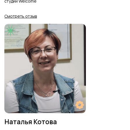
Курган
контакты
формы заявок для родителей
Адреса
г. Курган, ул. Советская, д. 24
+7 (909) 179-95-25
info.kurgan@studiowelcome.ru