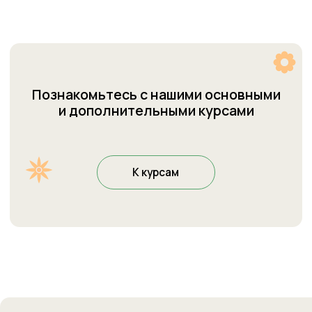
Тестирование знаний
Аудио в Яндекс.Алисе
Политика конфиденциальности
Договор оферта
© Все права защищены. Языковая студия Welcome. 2026
ИП Пермякова Ирина Алексеевна ИНН: 450544515199
Скачайте наше приложение