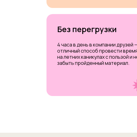
Без перегрузки
4 часа в день в компании друзей 
отличный способ провести врем
на летних каникулах с пользой и н
забыть пройденный материал.