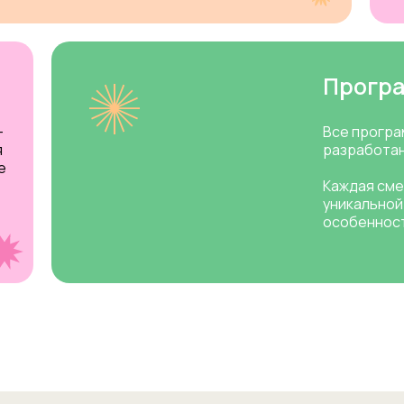
Прогр
—
Все програ
я
разработан
е
Каждая сме
уникальной
особенност