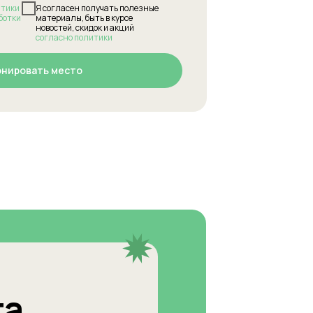
итики
Я согласен получать полезные
ботки
материалы, быть в курсе
новостей, скидок и акций
согласно политики
онировать место
та