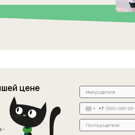
чшей цене
+7
 -