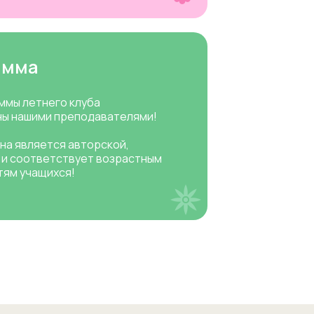
амма
ммы летнего клуба
ы нашими преподавателями!
на является авторской,
 и соответствует возрастным
ям учащихся!