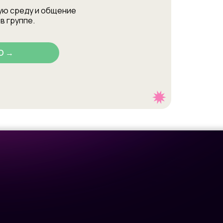
ую среду и общение
в группе.
О →