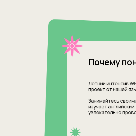
Почему по
Летний интенсив W
проект от нашей язы
Занимайтесь своими
изучает английский
увлекательно прово