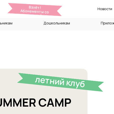
Взлёт!
Новости
Абонементы со
скидкой
ьникам
Дошкольникам
Прило
летний клуб
UMMER CAMP