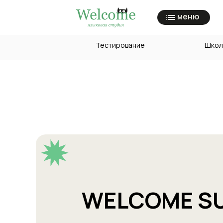
меню
Тестирование
Школ
WELCOME S