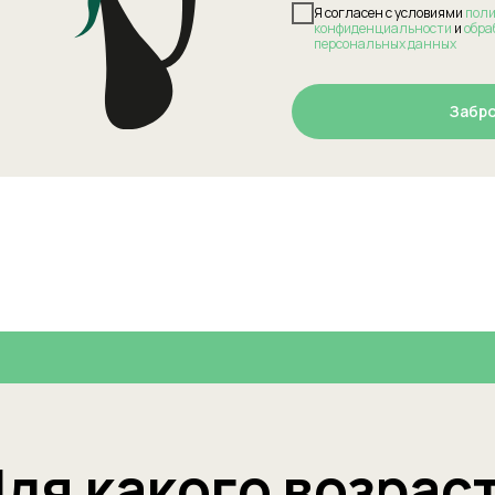
Я согласен с условиями
пол
конфиденциальности
и
обра
персональных данных
Забр
ля какого возрас